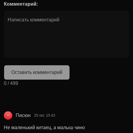
Комментарий:
Оставить комментарий
0
/
499
Писюн
25 окт, 15:43
П
Не маленький китаец, а малыш чино