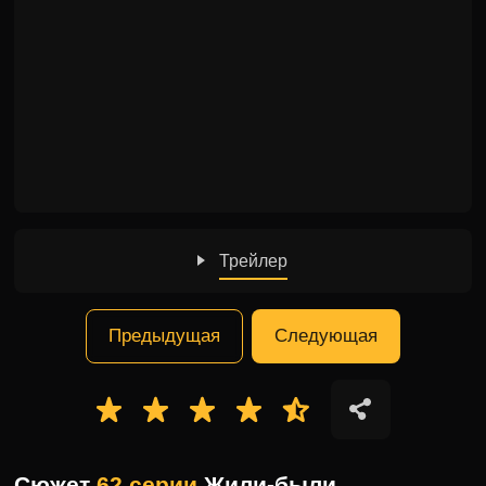
Трейлер
Предыдущая
Следующая
Сюжет
62 серии
Жили-были