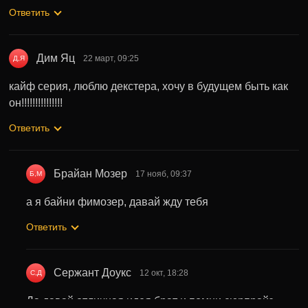
Ответить
Дим Яц
22 март, 09:25
Д,Я
кайф серия, люблю декстера, хочу в будущем быть как
он!!!!!!!!!!!!!!!
Ответить
Брайан Мозер
17 нояб, 09:37
Б,М
а я байни фимозер, давай жду тебя
Ответить
Сержант Доукс
12 окт, 18:28
С,Д
Да давай отличная идея брат и помни сюрпрайз