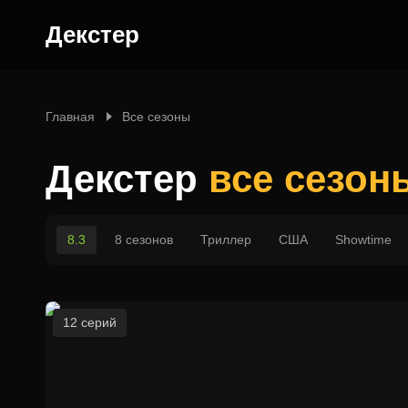
Декстер
Главная
Все сезоны
Декстер
все сезон
8.3
8 сезонов
Триллер
США
Showtime
12 серий