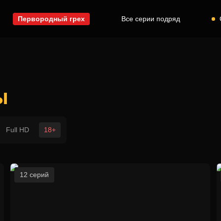
Первородный грех
Все серии подряд
ы
Full HD
18+
12 серий