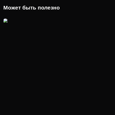
Может быть полезно
5 сезон 5 серия
В 5 серии 5 сезона “Декстера” наш герой замечает, что
Гаррисону, которому нет еще и годика, …