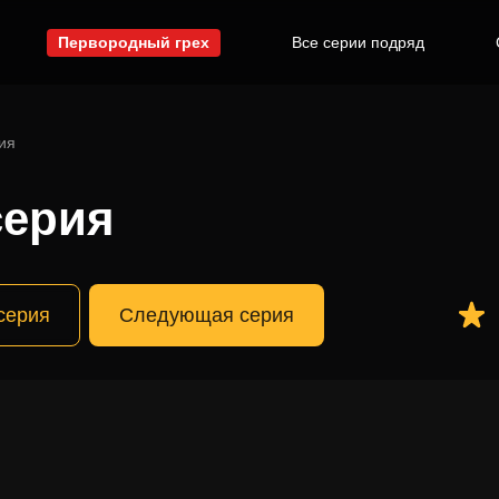
Первородный грех
Все серии подряд
ия
серия
серия
Следующая серия